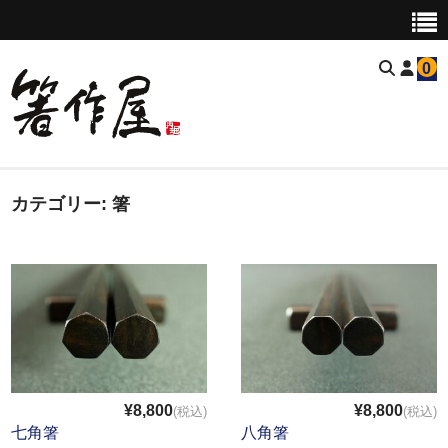
0
カテゴリー:
トップページ
箸
商品
箸
つなぎ箸
オーダーメイド箸
¥8,800
¥8,800
(税込)
(税込)
七角箸
八角箸
お買い物ガイド