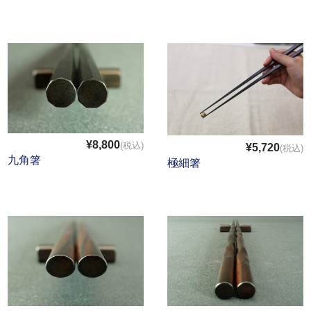
支払い・送料について
特定商取引法に関する表示
箸の保証・メンテナンスについて
bolly木工房へ
¥8,800
(税込)
¥5,720
(税込)
九角箸
極細箸