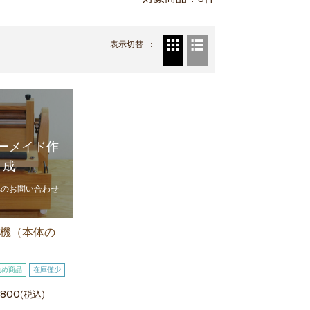
表示切替
ーメイド作
成
へのお問い合わせ
機（本体の
勧め商品
在庫僅少
,800
(税込)