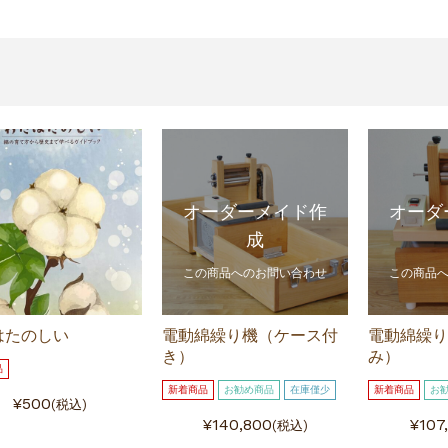
オーダーメイド作
オーダ
成
この商品へのお問い合わせ
この商品
はたのしい
電動綿繰り機（ケース付
電動綿繰り
き）
み）
品
新着商品
お勧め商品
在庫僅少
新着商品
お
¥500
(税込)
¥140,800
¥107
(税込)