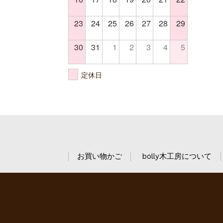
23
24
25
26
27
28
29
30
31
1
2
3
4
5
定休日
お買い物かご
bolly木工房について